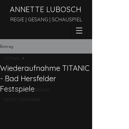
ANNETTE LUBOSCH
REGIE |
GESANG
|
SCHAUSPIEL
Beitrag
All Posts
Wiederaufnahme TITANIC
All Posts
- Bad Hersfelder
REGIE
Festspiele
SCHAUSPIEL & GESANG
VOICE COACHING